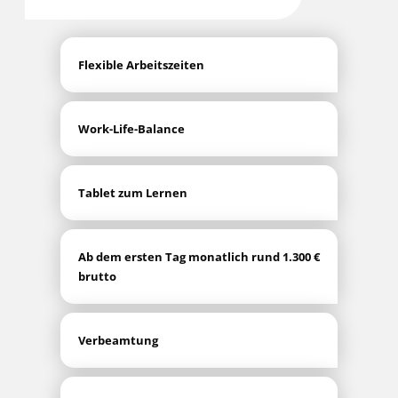
Fle­xi­ble Arbeitszeiten
Work-Life-Balan­ce
Tablet zum Lernen
Ab dem ers­ten Tag monat­lich rund 1.300 €
brutto
Ver­be­am­tung