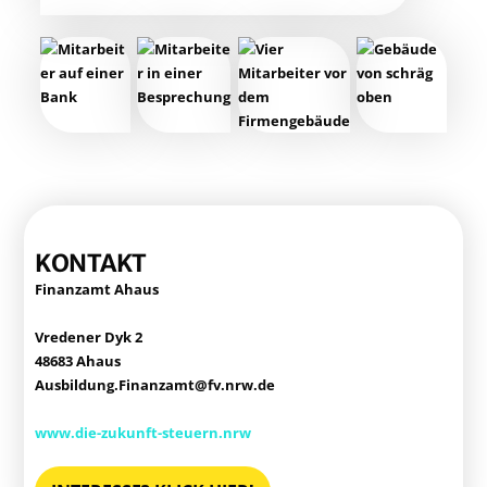
KON­TAKT
Finanz­amt Ahaus
Vre­de­ner Dyk 2
48683 Ahaus
Ausbildung.Finanzamt@fv.nrw.de
www.die-zukunft-steuern.nrw