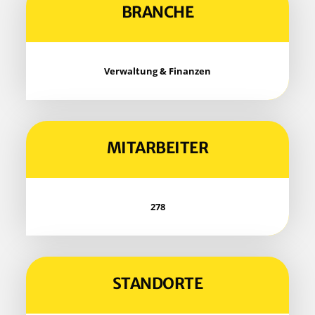
BRAN­CHE
Ver­wal­tung & Finanzen
MIT­AR­BEI­TER
278
STAND­OR­TE