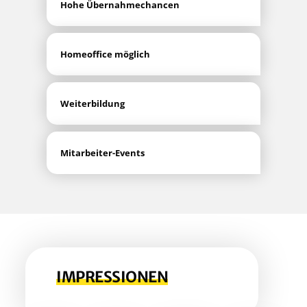
Hohe Über­nah­me­chan­cen
Home­of­fice möglich
Wei­ter­bil­dung
Mit­ar­bei­ter-Events
IMPRES­SIO­NEN