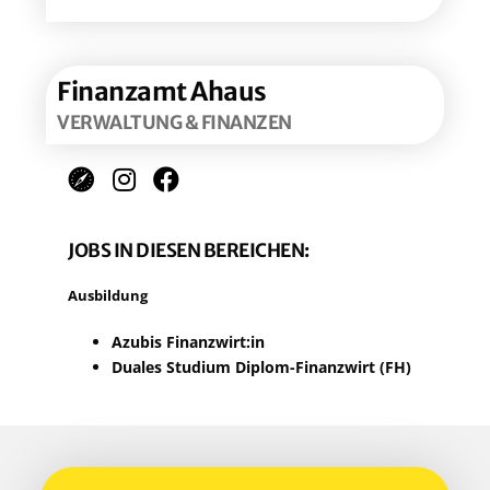
Finanz­amt Ahaus
VER­WAL­TUNG & FINANZEN
JOBS IN DIE­SEN BEREICHEN:
Aus­bil­dung
Azu­bis Finanzwirt:in
Dua­les Stu­di­um Diplom-Finanz­wirt (FH)