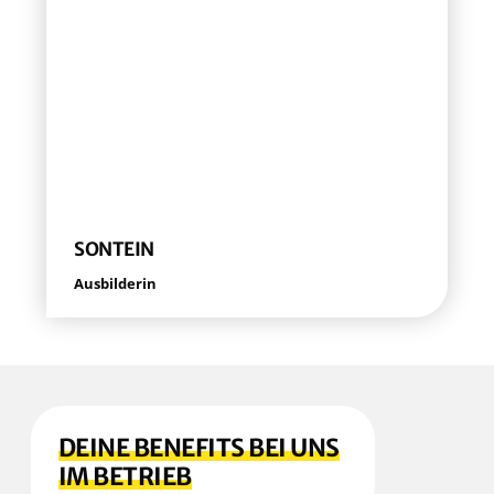
SONT­EIN
Aus­bil­de­rin
DEI­NE BENE­FITS BEI UNS
IM BETRIEB