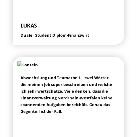
LUKAS
Dua­ler Stu­dent Diplom-Finanzwirt
Abwechs­lung und Team­ar­beit – zwei Wör­ter,
die mei­nen Job super beschrei­ben und wel­che
ich sehr wert­schät­ze. Vie­le den­ken, dass die
Finanz­ver­wal­tung Nord­rhein-West­fa­len kei­ne
span­nen­den Auf­ga­ben bereit­hält. Genau das
Gegen­teil ist der Fall.