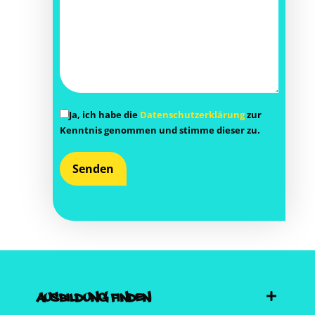
Ja, ich habe die
Daten­schutz­er­klä­rung
zur
Kennt­nis genom­men und stim­me die­ser zu.
AUSBILDUNG FINDEN