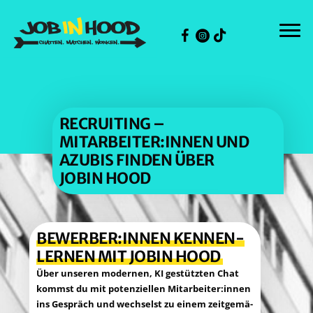
Zum
Inhalt
springen
RECRUI­TING –
MITARBEITER:INNEN UND
AZU­BIS FIN­DEN ÜBER
JOBIN HOOD
BEWERBER:INNEN KEN­NEN­
LER­NEN MIT JOBIN HOOD
Über unse­ren moder­nen, KI gestütz­ten Chat
kommst du mit poten­zi­el­len Mitarbeiter:innen
ins Gespräch und wech­selst zu einem zeit­ge­mä­