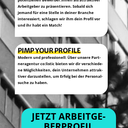
Arbeit­ge­ber zu prä­sen­tie­ren. Sobald sich
jemand für eine Stel­le in dei­ner Bran­che
inter­es­siert, schla­gen wir ihm dein Pro­fil vor
und ihr habt ein Match!
PIMP YOUR PROFILE
Modern und pro­fes­sio­nell: Über unse­re Part­
ner­agen­tur co:listic bie­ten wir dir ver­schie­de­
ne Mög­lich­kei­ten, dein Unter­neh­men attrak­
ti­ver dar­zu­stel­len, um Erfolg bei der Per­so­nal­
su­che zu haben.
JETZT ARBEIT­GE­
BER­PRO­FIL