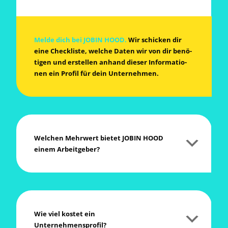
Mel­de dich bei JOBIN HOOD.
Wir schi­cken dir
eine Check­lis­te, wel­che Daten wir von dir benö­
ti­gen und erstel­len anhand die­ser Infor­ma­tio­
nen ein Pro­fil für dein Unternehmen.
Wel­chen Mehr­wert bie­tet JOBIN HOOD
einem Arbeitgeber?
Wie viel kos­tet ein
Unternehmensprofil?