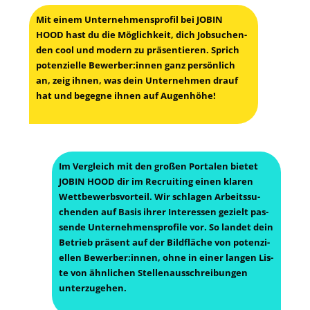
Mit einem Unter­neh­mens­pro­fil bei JOBIN
HOOD hast du die Mög­lich­keit, dich Job­su­chen­
den cool und modern zu prä­sen­tie­ren. Sprich
poten­zi­el­le Bewerber:innen ganz per­sön­lich
an, zeig ihnen, was dein Unter­neh­men drauf
hat und begeg­ne ihnen auf Augenhöhe!
Im Ver­gleich mit den gro­ßen Por­ta­len bie­tet
JOBIN HOOD dir im Recrui­ting einen kla­ren
Wett­be­werbs­vor­teil. Wir schla­gen Arbeits­su­
chen­den auf Basis ihrer Inter­es­sen gezielt pas­
sen­de Unter­neh­mens­pro­fi­le vor. So lan­det dein
Betrieb prä­sent auf der Bild­flä­che von poten­zi­
el­len Bewerber:innen, ohne in einer lan­gen Lis­
te von ähn­li­chen Stel­len­aus­schrei­bun­gen
unterzugehen.