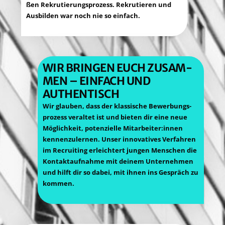
ßen Rekru­tie­rungs­pro­zess. Rekru­tie­ren und
Aus­bil­den war noch nie so einfach.
WIR BRIN­GEN EUCH ZUSAM­
MEN – EIN­FACH UND
AUTHENTISCH
Wir glau­ben, dass der klas­si­sche Bewer­bungs­
pro­zess ver­al­tet ist und bie­ten dir eine neue
Mög­lich­keit, poten­zi­el­le Mitarbeiter:innen
ken­nen­zu­ler­nen. Unser inno­va­ti­ves Ver­fah­ren
im Recrui­ting erleich­tert jun­gen Men­schen die
Kon­takt­auf­nah­me mit dei­nem Unter­neh­men
und hilft dir so dabei, mit ihnen ins Gespräch zu
kommen.