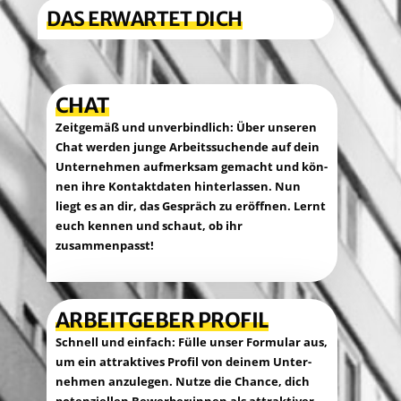
DAS ERWAR­TET DICH
CHAT
Zeit­ge­mäß und unver­bind­lich: Über unse­ren
Chat wer­den jun­ge Arbeits­su­chen­de auf dein
Unter­neh­men auf­merk­sam gemacht und kön­
nen ihre Kon­takt­da­ten hin­ter­las­sen. Nun
liegt es an dir, das Gespräch zu eröff­nen. Lernt
euch ken­nen und schaut, ob ihr
zusammenpasst!
ARBEIT­GE­BER PROFIL
Schnell und ein­fach: Fül­le unser For­mu­lar aus,
um ein attrak­ti­ves Pro­fil von dei­nem Unter­
neh­men anzu­le­gen. Nut­ze die Chan­ce, dich
poten­zi­el­len Bewerber:innen als attrak­ti­ver