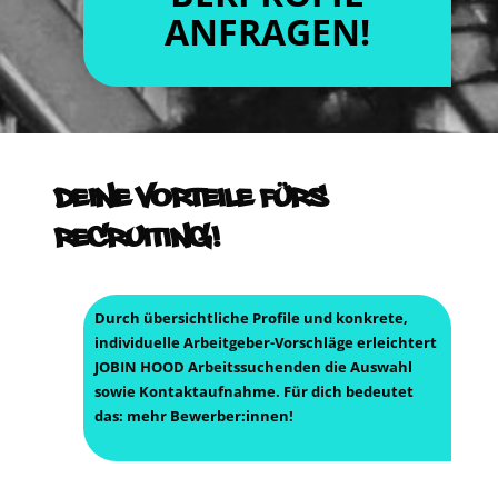
ANFRAGEN!
Kon­takt aufnehmen
DEI­NE VOR­TEI­LE FÜRS
RECRUITING!
Durch über­sicht­li­che Pro­fi­le und kon­kre­te,
indi­vi­du­el­le Arbeit­ge­ber-Vor­schlä­ge erleich­tert
JOBIN HOOD Arbeits­su­chen­den die Aus­wahl
sowie Kon­takt­auf­nah­me. Für dich bedeu­tet
das:
mehr Bewerber:innen!