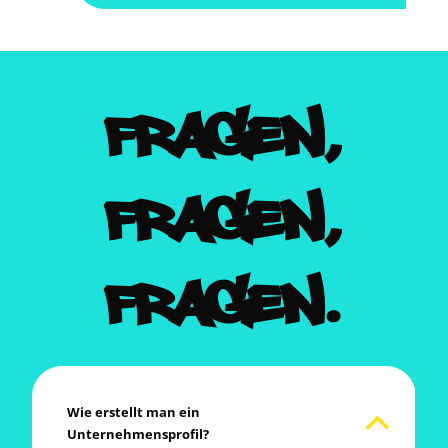
FRA­GEN,
FRA­GEN,
FRA­GEN.
Wie erstellt man ein
Unternehmensprofil?