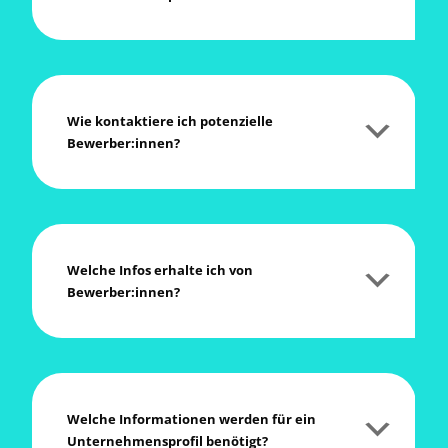
Wie kon­tak­tie­re ich poten­zi­el­le
Bewerber:innen?
Wel­che Infos erhal­te ich von
Bewerber:innen?
Wel­che Infor­ma­tio­nen wer­den für ein
Unter­neh­mens­pro­fil benötigt?