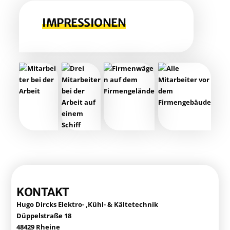
IMPRES­SIO­NEN
KON­TAKT
Hugo Dircks Elek­tro- ‚Kühl- & Kältetechnik
Düp­pel­stra­ße 18
48429 Rheine