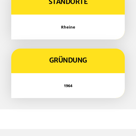
STAND­OR­TE
Rhei­ne
GRÜN­DUNG
1964