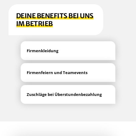
DEI­NE BENE­FITS BEI UNS
IM BETRIEB
Fir­men­klei­dung
Fir­men­fei­ern und Teamevents
Zuschlä­ge bei Überstundenbezahlung