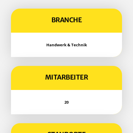
BRAN­CHE
Hand­werk & Technik
MIT­AR­BEI­TER
20