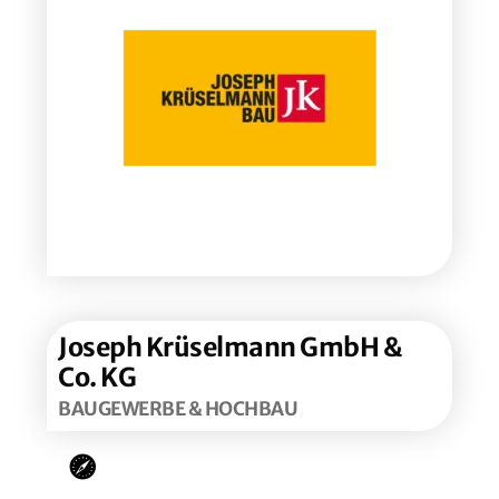
Joseph Krü­sel­mann GmbH &
Co. KG
BAU­GE­WER­BE & HOCHBAU