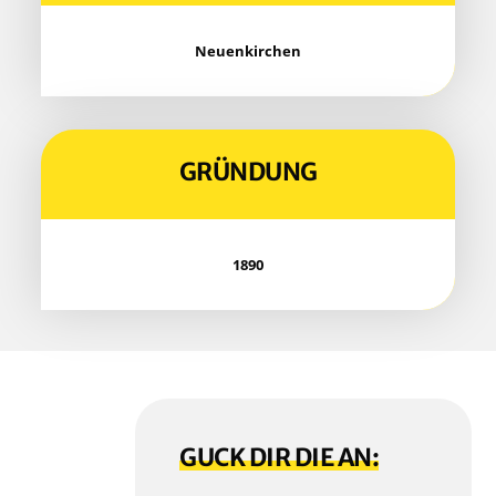
Neu­en­kir­chen
GRÜN­DUNG
1890
GUCK DIR DIE AN: