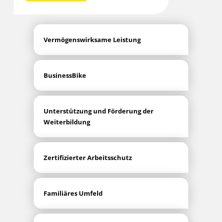
Ver­mö­gens­wirk­sa­me Leistung
Busi­ness­Bike
Unter­stüt­zung und För­de­rung der
Weiterbildung
Zer­ti­fi­zier­ter Arbeitsschutz
Fami­liä­res Umfeld