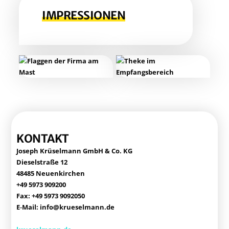
IMPRES­SIO­NEN
KON­TAKT
Joseph Krü­sel­mann GmbH & Co. KG
Die­sel­stra­ße 12
48485 Neuenkirchen
+49 5973 909200
Fax: +49 5973 9092050
E‑Mail: info@krueselmann.de