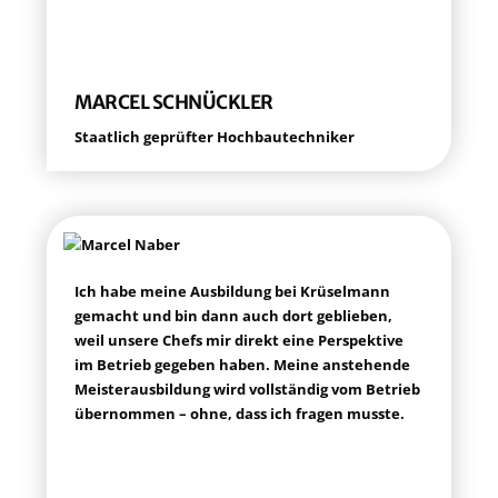
MAR­CEL SCHNÜCKLER
Staat­lich geprüf­ter Hochbautechniker
Ich habe mei­ne Aus­bil­dung bei Krü­sel­mann
gemacht und bin dann auch dort geblie­ben,
weil unse­re Chefs mir direkt eine Per­spek­ti­ve
im Betrieb gege­ben haben. Mei­ne anste­hen­de
Meis­ter­aus­bil­dung wird voll­stän­dig vom Betrieb
über­nom­men – ohne, dass ich fra­gen musste.