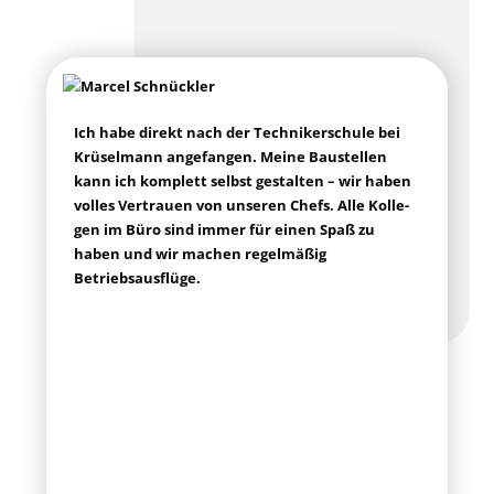
Ich habe direkt nach der Tech­ni­ker­schu­le bei
Krü­sel­mann ange­fan­gen. Mei­ne Bau­stel­len
kann ich kom­plett selbst gestal­ten – wir haben
vol­les Ver­trau­en von unse­ren Chefs. Alle Kol­le­
gen im Büro sind immer für einen Spaß zu
haben und wir machen regel­mä­ßig
Betriebsausflüge.