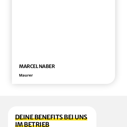
MAR­CEL NABER
Mau­rer
DEI­NE BENE­FITS BEI UNS
IM BETRIEB