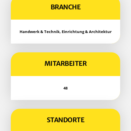
BRAN­CHE
Hand­werk & Tech­nik, Ein­rich­tung & Architektur
MIT­AR­BEI­TER
48
STAND­OR­TE