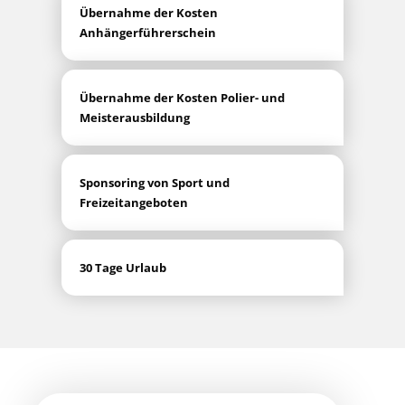
Über­nah­me der Kos­ten
Anhängerführerschein
Über­nah­me der Kos­ten Polier- und
Meisterausbildung
Spon­so­ring von Sport und
Freizeitangeboten
30 Tage Urlaub