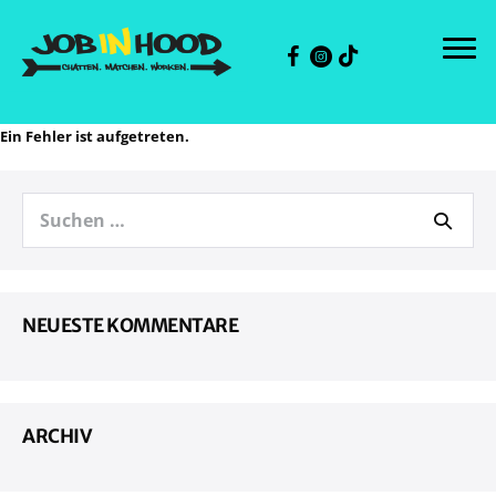
Zum
Inhalt
springen
Ein Fehler ist aufgetreten.
Suchen
nach:
NEU­ES­TE KOMMENTARE
ARCHIV